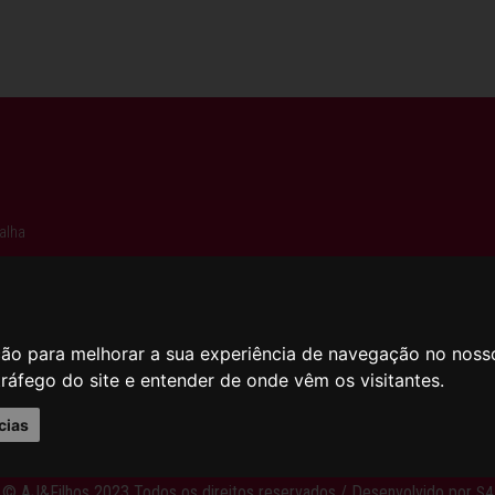
L
talha
ção para melhorar a sua experiência de navegação no noss
tráfego do site e entender de onde vêm os visitantes.
cias
© AJ&Filhos 2023 Todos os direitos reservados / Desenvolvido por
S4