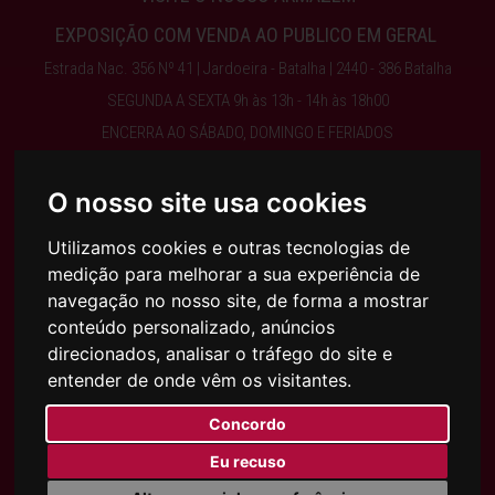
EXPOSIÇÃO COM VENDA AO PUBLICO EM GERAL
Estrada Nac. 356 Nº 41 | Jardoeira - Batalha | 2440 - 386 Batalha
SEGUNDA A SEXTA 9h às 13h - 14h às 18h00
ENCERRA AO SÁBADO, DOMINGO E FERIADOS
O nosso site usa cookies
Obter Direções
Utilizamos cookies e outras tecnologias de
244 768 525 | 917 075 003 | INFO@AJFILHOS.PT
medição para melhorar a sua experiência de
navegação no nosso site, de forma a mostrar
conteúdo personalizado, anúncios
Condições Gerais de Compra e Venda
direcionados, analisar o tráfego do site e
Política de Privacidade
entender de onde vêm os visitantes.
Política de Cookies
Concordo
SUBSCREVA A NOSSA NEWSLETTER
Eu recuso