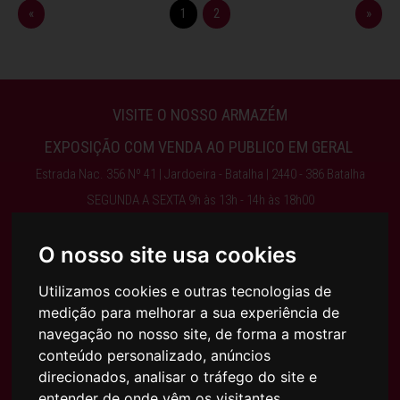
«
1
2
»
VISITE O NOSSO ARMAZÉM
EXPOSIÇÃO COM VENDA AO PUBLICO EM GERAL
Estrada Nac. 356 Nº 41 | Jardoeira - Batalha | 2440 - 386 Batalha
SEGUNDA A SEXTA 9h às 13h - 14h às 18h00
ENCERRA AO SÁBADO, DOMINGO E FERIADOS
O nosso site usa cookies
Obter Direções
Utilizamos cookies e outras tecnologias de
medição para melhorar a sua experiência de
244 768 525 | 917 075 003 | INFO@AJFILHOS.PT
navegação no nosso site, de forma a mostrar
conteúdo personalizado, anúncios
direcionados, analisar o tráfego do site e
entender de onde vêm os visitantes.
Condições Gerais de Compra e Venda