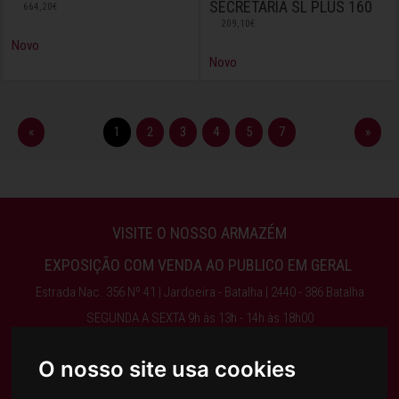
SECRETÁRIA SL PLUS 160
664,20€
209,10€
Novo
Novo
«
1
2
3
4
5
7
»
VISITE O NOSSO ARMAZÉM
EXPOSIÇÃO COM VENDA AO PUBLICO EM GERAL
Estrada Nac. 356 Nº 41 | Jardoeira - Batalha | 2440 - 386 Batalha
SEGUNDA A SEXTA 9h às 13h - 14h às 18h00
ENCERRA AO SÁBADO, DOMINGO E FERIADOS
O nosso site usa cookies