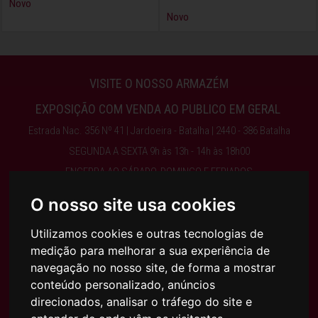
Novo
Novo
VISITE O NOSSO ARMAZÉM
EXPOSIÇÃO COM VENDA AO PUBLICO EM GERAL
Estrada Nac. 356 Nº 41 | Jardoeira - Batalha | 2440 - 386 Batalha
SEGUNDA A SEXTA 9h às 13h - 14h às 18h00
ENCERRA AO SÁBADO, DOMINGO E FERIADOS
O nosso site usa cookies
Obter Direções
Utilizamos cookies e outras tecnologias de
medição para melhorar a sua experiência de
244 768 525 | 917 075 003 | INFO@AJFILHOS.PT
navegação no nosso site, de forma a mostrar
conteúdo personalizado, anúncios
direcionados, analisar o tráfego do site e
Condições Gerais de Compra e Venda