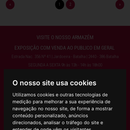
«
1
2
»
VISITE O NOSSO ARMAZÉM
EXPOSIÇÃO COM VENDA AO PUBLICO EM GERAL
Estrada Nac. 356 Nº 41 | Jardoeira - Batalha | 2440 - 386 Batalha
SEGUNDA A SEXTA 9h às 13h - 14h às 18h00
ENCERRA AO SÁBADO, DOMINGO E FERIADOS
O nosso site usa cookies
Obter Direções
Utilizamos cookies e outras tecnologias de
medição para melhorar a sua experiência de
244 768 525 | 917 075 003 | INFO@AJFILHOS.PT
navegação no nosso site, de forma a mostrar
conteúdo personalizado, anúncios
direcionados, analisar o tráfego do site e
entender de onde vêm os visitantes.
Condições Gerais de Compra e Venda