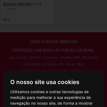
BENGALEIRO REF.1715
135,30€
Novo
VISITE O NOSSO ARMAZÉM
EXPOSIÇÃO COM VENDA AO PUBLICO EM GERAL
Estrada Nac. 356 Nº 41 | Jardoeira - Batalha | 2440 - 386 Batalha
SEGUNDA A SEXTA 9h às 13h - 14h às 18h00
ENCERRA AO SÁBADO, DOMINGO E FERIADOS
O nosso site usa cookies
Obter Direções
Utilizamos cookies e outras tecnologias de
medição para melhorar a sua experiência de
244 768 525 | 917 075 003 | INFO@AJFILHOS.PT
navegação no nosso site, de forma a mostrar