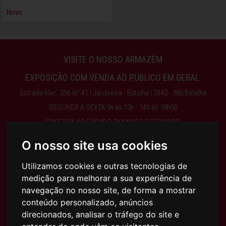
Novo
VISITE O NOSSO ARMAZÉM
EXPOSIÇÃO COM VENDA AO PUBLICO EM GERAL
Estrada Nac. 356 Nº 41 | Jardoeira - Batalha | 2440 - 386 Batalha
SEGUNDA A SEXTA 9h às 13h - 14h às 18h00
ENCERRA AO SÁBADO, DOMINGO E FERIADOS
O nosso site usa cookies
Obter Direções
Utilizamos cookies e outras tecnologias de
medição para melhorar a sua experiência de
244 768 525 | 917 075 003 | INFO@AJFILHOS.PT
navegação no nosso site, de forma a mostrar
conteúdo personalizado, anúncios
direcionados, analisar o tráfego do site e
Condições Gerais de Compra e Venda