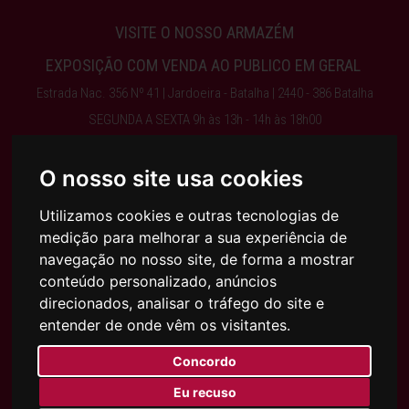
VISITE O NOSSO ARMAZÉM
EXPOSIÇÃO COM VENDA AO PUBLICO EM GERAL
Estrada Nac. 356 Nº 41 | Jardoeira - Batalha | 2440 - 386 Batalha
SEGUNDA A SEXTA 9h às 13h - 14h às 18h00
ENCERRA AO SÁBADO, DOMINGO E FERIADOS
O nosso site usa cookies
Obter Direções
Utilizamos cookies e outras tecnologias de
medição para melhorar a sua experiência de
244 768 525 | 917 075 003 | INFO@AJFILHOS.PT
navegação no nosso site, de forma a mostrar
conteúdo personalizado, anúncios
direcionados, analisar o tráfego do site e
Condições Gerais de Compra e Venda
entender de onde vêm os visitantes.
Política de Privacidade
Política de Cookies
Concordo
Eu recuso
SUBSCREVA A NOSSA NEWSLETTER