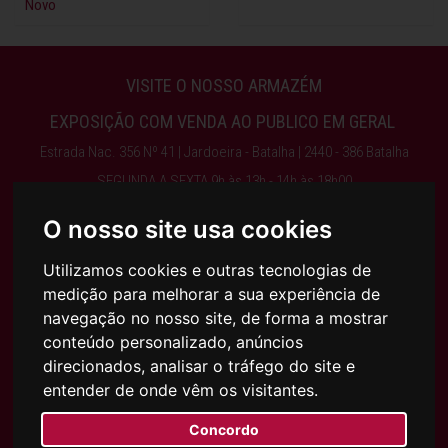
Novo
VISITE O NOSSO ARMAZÉM
EXPOSIÇÃO COM VENDA AO PUBLICO EM GERAL
Estrada Nac. 356 Nº 41 | Jardoeira - Batalha | 2440 - 386 Batalha
SEGUNDA A SEXTA 9h às 13h - 14h às 18h00
ENCERRA AO SÁBADO, DOMINGO E FERIADOS
O nosso site usa cookies
Utilizamos cookies e outras tecnologias de
Obter Direções
medição para melhorar a sua experiência de
navegação no nosso site, de forma a mostrar
244 768 525 | 917 075 003 | INFO@AJFILHOS.PT
conteúdo personalizado, anúncios
direcionados, analisar o tráfego do site e
entender de onde vêm os visitantes.
Condições Gerais de Compra e Venda
Política de Privacidade
Concordo
Política de Cookies