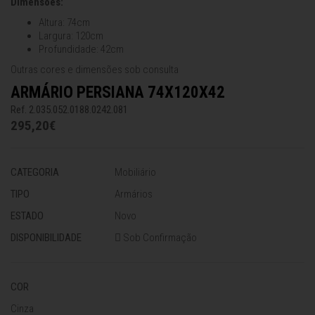
Dimensões:
Altura: 74cm
Largura: 120cm
Profundidade: 42cm
Outras cores e dimensões sob consulta
ARMÁRIO PERSIANA 74X120X42
Ref. 2.035.052.0188.0242.081
295,20€
CATEGORIA
Mobiliário
TIPO
Armários
ESTADO
Novo
DISPONIBILIDADE
Sob Confirmação
COR
Cinza